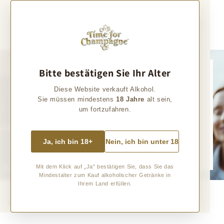
Direkt zum
Inhalt
Warenkorb
Bitte bestätigen Sie Ihr Alter
Einzigartige Champagner
Diese Website verkauft Alkohol.
Sie müssen mindestens
18 Jahre
alt sein,
Entdeckt mit uns die vielfältige Welt einzigartiger Champagner!
um fortzufahren.
Von unseren regelmäßigen Reisen in die Champagne bringen wir Euch besondere
Champagner von den rund 5.000 "kleinen" Winzern der Champagne mit. Lasst Euch
faszinieren und entdeckt Eure persönlichen Favoriten.
Ja, ich bin 18+
Nein, ich bin unter 18
Zum Champagner
Mit dem Klick auf „Ja" bestätigen Sie, dass Sie das
Mindestalter zum Kauf alkoholischer Getränke in
Ihrem Land erfüllen.
Ausgewählte Produkte