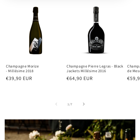
Champagne Morize
Champagne Pierre Legras - Black
Champa
- Millésime 2018
Jackets Millésime 2016
de Mesn
Normaler
€39,90 EUR
Normaler
€64,90 EUR
Norm
€59,
Preis
Preis
Preis
von
1
/
7