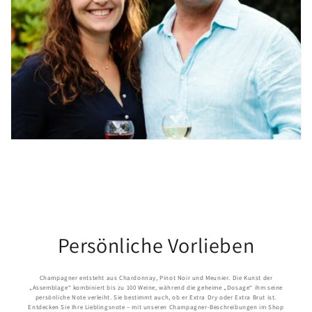
Persönliche Vorlieben
Champagner entsteht aus Chardonnay, Pinot Noir und Meunier. Die Kunst der
„Assemblage“ kombiniert bis zu 100 Weine, während die geheime „Dosage“ ihm seine
persönliche Note verleiht. Sie bestimmt auch, ob er Extra Dry oder Extra Brut ist.
Entdecken Sie Ihre Lieblingsnote – mit unseren Champagner-Beschreibungen im Shop