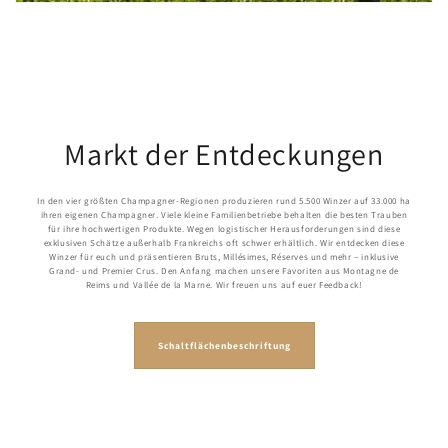
Markt der Entdeckungen
In den vier größten Champagner-Regionen produzieren rund 5.500 Winzer auf 33.000 ha
ihren eigenen Champagner. Viele kleine Familienbetriebe behalten die besten Trauben
für ihre hochwertigen Produkte. Wegen logistischer Herausforderungen sind diese
exklusiven Schätze außerhalb Frankreichs oft schwer erhältlich. Wir entdecken diese
Winzer für euch und präsentieren Bruts, Millésimes, Réserves und mehr – inklusive
Grand- und Premier Crus. Den Anfang machen unsere Favoriten aus Montagne de
Reims und Vallée de la Marne. Wir freuen uns auf euer Feedback!
Schaltflächenbeschriftung