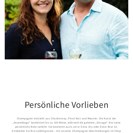
Persönliche Vorlieben
Champagner entsteht aus Chardonnay, Pinot Noir und Meunier. Die Kunst der
„Assemblage“ kombiniert bis zu 100 Weine, während die geheime „Dosage“ ihm seine
persönliche Note verleiht. Sie bestimmt auch, ob er Extra Dry oder Extra Brut ist.
Entdecken Sie Ihre Lieblingsnote – mit unseren Champagner-Beschreibungen im Shop