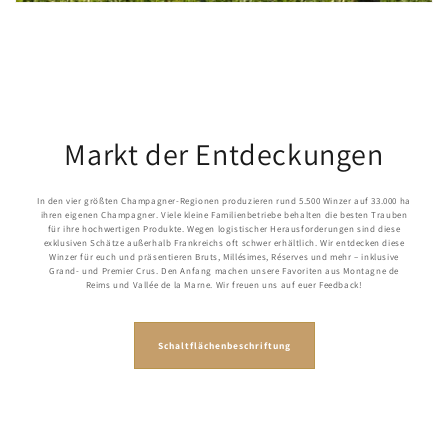
Markt der Entdeckungen
In den vier größten Champagner-Regionen produzieren rund 5.500 Winzer auf 33.000 ha
ihren eigenen Champagner. Viele kleine Familienbetriebe behalten die besten Trauben
für ihre hochwertigen Produkte. Wegen logistischer Herausforderungen sind diese
exklusiven Schätze außerhalb Frankreichs oft schwer erhältlich. Wir entdecken diese
Winzer für euch und präsentieren Bruts, Millésimes, Réserves und mehr – inklusive
Grand- und Premier Crus. Den Anfang machen unsere Favoriten aus Montagne de
Reims und Vallée de la Marne. Wir freuen uns auf euer Feedback!
Schaltflächenbeschriftung