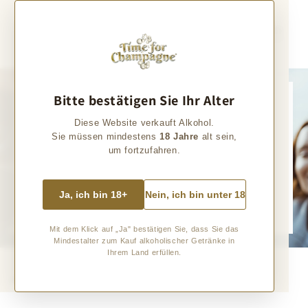
Direkt zum
Inhalt
Warenkorb
Bitte bestätigen Sie Ihr Alter
Einzigartige Champagner
Diese Website verkauft Alkohol.
Sie müssen mindestens
18 Jahre
alt sein,
Entdeckt mit uns die vielfältige Welt einzigartiger Champagner!
um fortzufahren.
Von unseren regelmäßigen Reisen in die Champagne bringen wir Euch besondere
Champagner von den rund 5.000 "kleinen" Winzern der Champagne mit. Lasst Euch
faszinieren und entdeckt Eure persönlichen Favoriten.
Ja, ich bin 18+
Nein, ich bin unter 18
Zum Champagner
Mit dem Klick auf „Ja" bestätigen Sie, dass Sie das
Mindestalter zum Kauf alkoholischer Getränke in
Ihrem Land erfüllen.
Ausgewählte Produkte