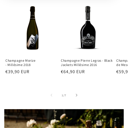
Champagne Morize
Champagne Pierre Legras - Black
Champa
- Millésime 2018
Jackets Millésime 2016
de Mesn
Normaler
€39,90 EUR
Normaler
€64,90 EUR
Norm
€59,
Preis
Preis
Preis
von
1
/
7