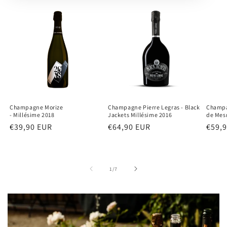
Champagne Morize
Champagne Pierre Legras - Black
Champa
- Millésime 2018
Jackets Millésime 2016
de Mesn
Normaler
€39,90 EUR
Normaler
€64,90 EUR
Norm
€59,
Preis
Preis
Preis
von
1
/
7