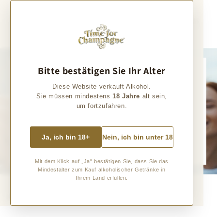
Direkt zum
Inhalt
Warenkorb
Bitte bestätigen Sie Ihr Alter
Einzigartige Champagner
Diese Website verkauft Alkohol.
Sie müssen mindestens
18 Jahre
alt sein,
Entdeckt mit uns die vielfältige Welt einzigartiger Champagner!
um fortzufahren.
Von unseren regelmäßigen Reisen in die Champagne bringen wir Euch besondere
Champagner von den rund 5.000 "kleinen" Winzern der Champagne mit. Lasst Euch
faszinieren und entdeckt Eure persönlichen Favoriten.
Ja, ich bin 18+
Nein, ich bin unter 18
Zum Champagner
Mit dem Klick auf „Ja" bestätigen Sie, dass Sie das
Mindestalter zum Kauf alkoholischer Getränke in
Ihrem Land erfüllen.
Ausgewählte Produkte