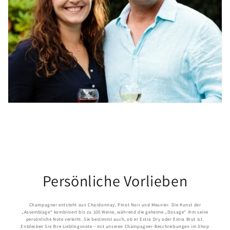
Persönliche Vorlieben
Champagner entsteht aus Chardonnay, Pinot Noir und Meunier. Die Kunst der
„Assemblage“ kombiniert bis zu 100 Weine, während die geheime „Dosage“ ihm seine
persönliche Note verleiht. Sie bestimmt auch, ob er Extra Dry oder Extra Brut ist.
Entdecken Sie Ihre Lieblingsnote – mit unseren Champagner-Beschreibungen im Shop