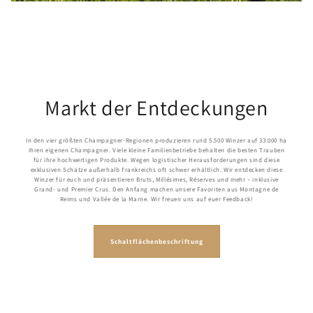
Markt der Entdeckungen
In den vier größten Champagner-Regionen produzieren rund 5.500 Winzer auf 33.000 ha
ihren eigenen Champagner. Viele kleine Familienbetriebe behalten die besten Trauben
für ihre hochwertigen Produkte. Wegen logistischer Herausforderungen sind diese
exklusiven Schätze außerhalb Frankreichs oft schwer erhältlich. Wir entdecken diese
Winzer für euch und präsentieren Bruts, Millésimes, Réserves und mehr – inklusive
Grand- und Premier Crus. Den Anfang machen unsere Favoriten aus Montagne de
Reims und Vallée de la Marne. Wir freuen uns auf euer Feedback!
Schaltflächenbeschriftung