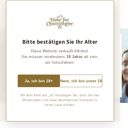
Direkt zum
Inhalt
Warenkorb
Bitte bestätigen Sie Ihr Alter
Einzigartige Champagner
Diese Website verkauft Alkohol.
Sie müssen mindestens
18 Jahre
alt sein,
Entdeckt mit uns die vielfältige Welt einzigartiger Champagner!
um fortzufahren.
Von unseren regelmäßigen Reisen in die Champagne bringen wir Euch besondere
Champagner von den rund 5.000 "kleinen" Winzern der Champagne mit. Lasst Euch
faszinieren und entdeckt Eure persönlichen Favoriten.
Ja, ich bin 18+
Nein, ich bin unter 18
Zum Champagner
Mit dem Klick auf „Ja" bestätigen Sie, dass Sie das
Mindestalter zum Kauf alkoholischer Getränke in
Ihrem Land erfüllen.
Ausgewählte Produkte