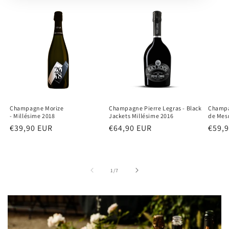
Champagne Morize
Champagne Pierre Legras - Black
Champa
- Millésime 2018
Jackets Millésime 2016
de Mesn
Normaler
€39,90 EUR
Normaler
€64,90 EUR
Norm
€59,
Preis
Preis
Preis
von
1
/
7