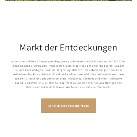
Markt der Entdeckungen
In den vier größten Champagner-Regionen produzieren rund 5.500 Winzer auf 33.000 ha
ihren eigenen Champagner. Viele kleine Familienbetriebe behalten die besten Trauben
für ihre hochwertigen Produkte. Wegen logistischer Herausforderungen sind diese
exklusiven Schätze außerhalb Frankreichs oft schwer erhältlich. Wir entdecken diese
Winzer für euch und präsentieren Bruts, Millésimes, Réserves und mehr – inklusive
Grand- und Premier Crus. Den Anfang machen unsere Favoriten aus Montagne de
Reims und Vallée de la Marne. Wir freuen uns auf euer Feedback!
Schaltflächenbeschriftung