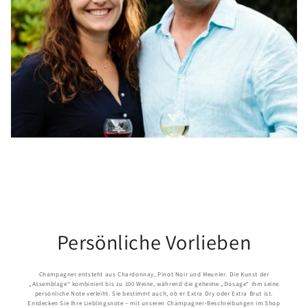
Persönliche Vorlieben
Champagner entsteht aus Chardonnay, Pinot Noir und Meunier. Die Kunst der
„Assemblage“ kombiniert bis zu 100 Weine, während die geheime „Dosage“ ihm seine
persönliche Note verleiht. Sie bestimmt auch, ob er Extra Dry oder Extra Brut ist.
Entdecken Sie Ihre Lieblingsnote – mit unseren Champagner-Beschreibungen im Shop